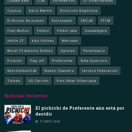
Ciudad Real
CLM
coronavirus
CP Villarrobledo
Cuenca
Darío Martín
Dirección Deportiva
El Rincón de Josemi
Entrenador
FBCLM
FFCM
Fran Muñoz
Fútbol
Fútbol sala
Guadalajara
Hellín CF
kiko Vilches
Mercado
Moral FS Antonio Robles
Opinión
Paralímpico
Pichichi
Play off
Preferente
Rafa Guerrero
RetrofútbolCLM
Rubén Chamero
tercera federación
Toledo
UD Carrión
Vino Xétar Villarrubia
Noticias recientes
El pichichi de Preferente aún está por
decidir
15 MAYO 2026