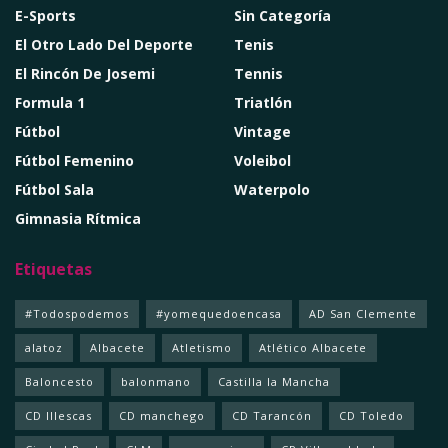
E-Sports
Sin Categoría
El Otro Lado Del Deporte
Tenis
El Rincón De Josemi
Tennis
Formula 1
Triatlón
Fútbol
Vintage
Fútbol Femenino
Voleibol
Fútbol Sala
Waterpolo
Gimnasia Rítmica
Etiquetas
#Todospodemos
#yomequedoencasa
AD San Clemente
alatoz
Albacete
Atletismo
Atlético Albacete
Baloncesto
balonmano
Castilla la Mancha
CD Illescas
CD manchego
CD Tarancón
CD Toledo