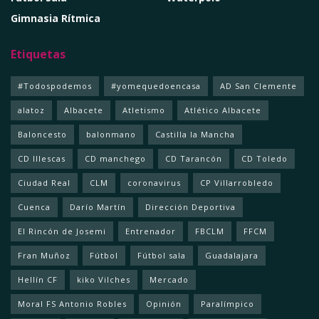
Gimnasia Rítmica
Etiquetas
#Todospodemos
#yomequedoencasa
AD San Clemente
alatoz
Albacete
Atletismo
Atlético Albacete
Baloncesto
balonmano
Castilla la Mancha
CD Illescas
CD manchego
CD Tarancón
CD Toledo
Ciudad Real
CLM
coronavirus
CP Villarrobledo
Cuenca
Darío Martín
Dirección Deportiva
El Rincón de Josemi
Entrenador
FBCLM
FFCM
Fran Muñoz
Fútbol
Fútbol sala
Guadalajara
Hellín CF
kiko Vilches
Mercado
Moral FS Antonio Robles
Opinión
Paralímpico