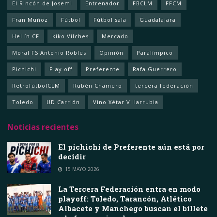
El Rincón de Josemi
Entrenador
FBCLM
FFCM
Fran Muñoz
Fútbol
Fútbol sala
Guadalajara
Hellín CF
kiko Vilches
Mercado
Moral FS Antonio Robles
Opinión
Paralímpico
Pichichi
Play off
Preferente
Rafa Guerrero
RetrofútbolCLM
Rubén Chamero
tercera federación
Toledo
UD Carrión
Vino Xétar Villarrubia
Noticias recientes
El pichichi de Preferente aún está por
decidir
15 MAYO 2026
La Tercera Federación entra en modo
playoff: Toledo, Tarancón, Atlético
Albacete y Manchego buscan el billete