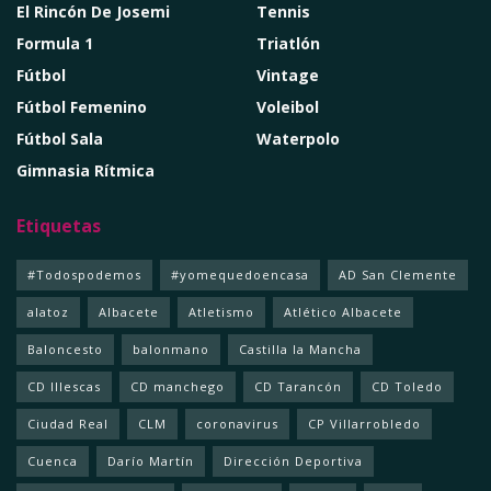
El Rincón De Josemi
Tennis
Formula 1
Triatlón
Fútbol
Vintage
Fútbol Femenino
Voleibol
Fútbol Sala
Waterpolo
Gimnasia Rítmica
Etiquetas
#Todospodemos
#yomequedoencasa
AD San Clemente
alatoz
Albacete
Atletismo
Atlético Albacete
Baloncesto
balonmano
Castilla la Mancha
CD Illescas
CD manchego
CD Tarancón
CD Toledo
Ciudad Real
CLM
coronavirus
CP Villarrobledo
Cuenca
Darío Martín
Dirección Deportiva