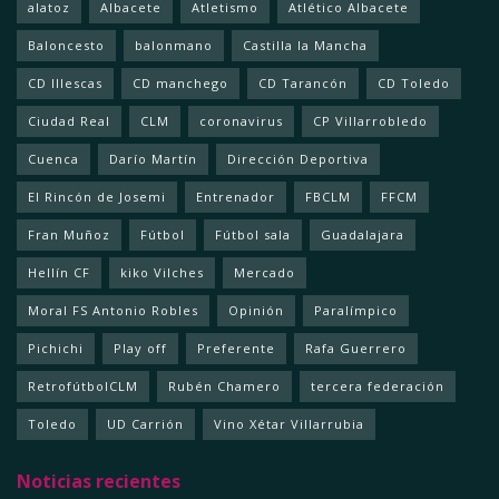
alatoz
Albacete
Atletismo
Atlético Albacete
Baloncesto
balonmano
Castilla la Mancha
CD Illescas
CD manchego
CD Tarancón
CD Toledo
Ciudad Real
CLM
coronavirus
CP Villarrobledo
Cuenca
Darío Martín
Dirección Deportiva
El Rincón de Josemi
Entrenador
FBCLM
FFCM
Fran Muñoz
Fútbol
Fútbol sala
Guadalajara
Hellín CF
kiko Vilches
Mercado
Moral FS Antonio Robles
Opinión
Paralímpico
Pichichi
Play off
Preferente
Rafa Guerrero
RetrofútbolCLM
Rubén Chamero
tercera federación
Toledo
UD Carrión
Vino Xétar Villarrubia
Noticias recientes