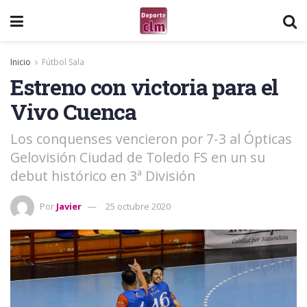
Inicio
Fútbol Sala
Estreno con victoria para el
Vivo Cuenca
Los conquenses vencieron por 7-3 al Ópticas
Gelovisión Ciudad de Toledo FS en un su
debut histórico en 3ª División
Por
Javier
25 octubre 2020