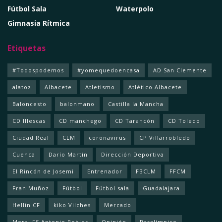
Fútbol Sala
Waterpolo
Gimnasia Rítmica
Etiquetas
#Todospodemos
#yomequedoencasa
AD San Clemente
alatoz
Albacete
Atletismo
Atlético Albacete
Baloncesto
balonmano
Castilla la Mancha
CD Illescas
CD manchego
CD Tarancón
CD Toledo
Ciudad Real
CLM
coronavirus
CP Villarrobledo
Cuenca
Darío Martín
Dirección Deportiva
El Rincón de Josemi
Entrenador
FBCLM
FFCM
Fran Muñoz
Fútbol
Fútbol sala
Guadalajara
Hellín CF
kiko Vilches
Mercado
Moral FS Antonio Robles
Opinión
Paralímpico