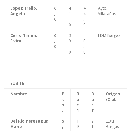
Lopez Trello,
6
4
4
Ayto.
Angela
,
1
4
Villacañas
0
.
.
0
0
Cerro Timon,
6
3
4
EDM Bargas
Elvira
,
9
0
0
.
.
0
0
SUB 16
Nombre
P
B
B
Origen
t
u
u
/Club
s
c
c
.
1
T
Del Rio Perezagua,
5
1
2
EDM
Mario
,
9
1
Bargas