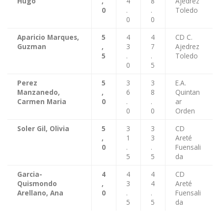
Hugo
,
4
8
Ajedrez
0
.
.
Toledo
0
0
Aparicio Marques,
5
4
4
CD C.
Guzman
,
3
7
Ajedrez
5
.
.
Toledo
0
5
Perez
5
3
3
E.A.
Manzanedo,
,
6
8
Quintan
Carmen Maria
0
.
.
ar
0
0
Orden
Soler Gil, Olivia
5
3
3
CD
,
1
3
Areté
0
.
.
Fuensali
5
5
da
Garcia-
4
4
4
CD
Quismondo
,
3
4
Areté
Arellano, Ana
0
.
.
Fuensali
5
5
da