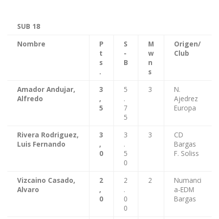
SUB 18
Nombre
P
S
M
Origen/
t
-
w
Club
s
B
n
.
s
Amador Andujar,
3
5
3
N.
Alfredo
,
.
Ajedrez
5
7
Europa
5
Rivera Rodriguez,
3
3
3
CD
Luis Fernando
,
.
Bargas
0
5
F. Soliss
0
Vizcaino Casado,
2
2
2
Numanci
Alvaro
,
.
a-EDM
0
0
Bargas
0