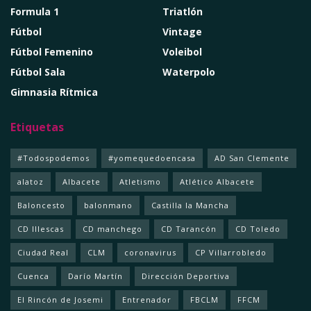
Formula 1
Triatlón
Fútbol
Vintage
Fútbol Femenino
Voleibol
Fútbol Sala
Waterpolo
Gimnasia Rítmica
Etiquetas
#Todospodemos
#yomequedoencasa
AD San Clemente
alatoz
Albacete
Atletismo
Atlético Albacete
Baloncesto
balonmano
Castilla la Mancha
CD Illescas
CD manchego
CD Tarancón
CD Toledo
Ciudad Real
CLM
coronavirus
CP Villarrobledo
Cuenca
Darío Martín
Dirección Deportiva
El Rincón de Josemi
Entrenador
FBCLM
FFCM