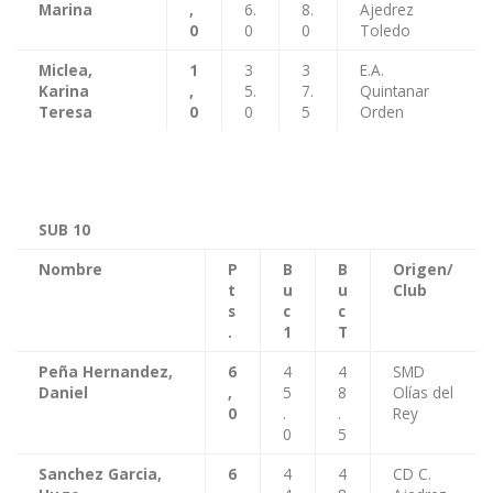
Marina
,
6.
8.
Ajedrez
0
0
0
Toledo
Miclea,
1
3
3
E.A.
Karina
,
5.
7.
Quintanar
Teresa
0
0
5
Orden
SUB 10
Nombre
P
B
B
Origen/
t
u
u
Club
s
c
c
.
1
T
Peña Hernandez,
6
4
4
SMD
Daniel
,
5
8
Olías del
0
.
.
Rey
0
5
Sanchez Garcia,
6
4
4
CD C.