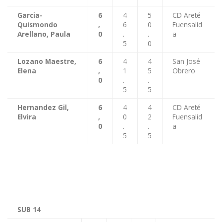
Garcia-
6
4
5
CD Areté
Quismondo
,
6
0
Fuensalid
Arellano, Paula
0
.
.
a
5
0
Lozano Maestre,
6
4
4
San José
Elena
,
1
5
Obrero
0
.
.
5
5
Hernandez Gil,
6
4
4
CD Areté
Elvira
,
0
2
Fuensalid
0
.
.
a
5
5
SUB 14