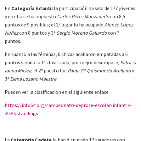
En
Categoría Infantil
la participación ha sido de 177 jóvenes
y en ella se ha impuesto
Carlos Pérez Manzanedo
con 8,5
puntos de 9 posibles; el 2º lugar lo ha ocupado
Alonso López
Núñez
con 8 puntos y 3º
Sergio Moreno Gallardo
con 7
puntos.
En cuanto a las féminas, 6 chicas acabaron empatadas a 6
puntos siendo la 1ª clasificada, por mejor desempate,
Patricia
Ioana Miclea
; el 2º puesto fue
Paula Gª-Quismondo Arellano
y
3ª
Elena Lozano Maestre
.
Pueden ver la clasificación en el siguiente enlace:
https://info64.org/campeonato-deprote-escolar-infantil-
2020/standings
La
Categoría Cadete
la han disputado 12 jugadores con