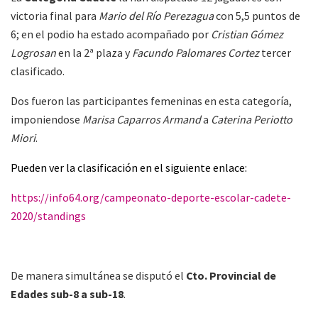
victoria final para
Mario del Río Perezagua
con 5,5 puntos de
6; en el podio ha estado acompañado por
Cristian Gómez
Logrosan
en la 2ª plaza y
Facundo Palomares Cortez
tercer
clasificado.
Dos fueron las participantes femeninas en esta categoría,
imponiendose
Marisa Caparros Armand
a
Caterina Periotto
Miori
.
Pueden ver la clasificación en el siguiente enlace:
https://info64.org/campeonato-deporte-escolar-cadete-
2020/standings
De manera simultánea se disputó el
Cto. Provincial de
Edades sub-8 a sub-18
.