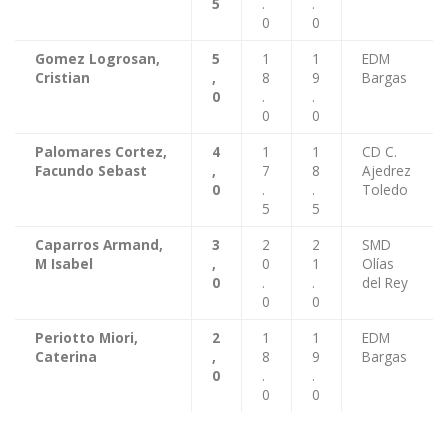
5
.
.
0
0
Gomez Logrosan,
5
1
1
EDM
Cristian
,
8
9
Bargas
0
.
.
0
0
Palomares Cortez,
4
1
1
CD C.
Facundo Sebast
,
7
8
Ajedrez
0
.
.
Toledo
5
5
Caparros Armand,
3
2
2
SMD
M Isabel
,
0
1
Olías
0
.
.
del Rey
0
0
Periotto Miori,
2
1
1
EDM
Caterina
,
8
9
Bargas
0
.
.
0
0