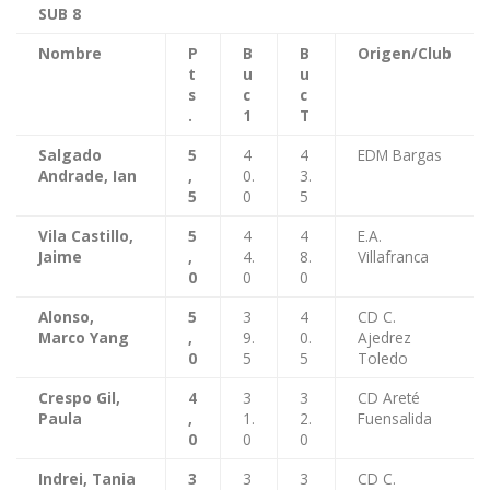
SUB 8
Nombre
P
B
B
Origen/Club
t
u
u
s
c
c
.
1
T
Salgado
5
4
4
EDM Bargas
Andrade, Ian
,
0.
3.
5
0
5
Vila Castillo,
5
4
4
E.A.
Jaime
,
4.
8.
Villafranca
0
0
0
Alonso,
5
3
4
CD C.
Marco Yang
,
9.
0.
Ajedrez
0
5
5
Toledo
Crespo Gil,
4
3
3
CD Areté
Paula
,
1.
2.
Fuensalida
0
0
0
Indrei, Tania
3
3
3
CD C.