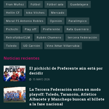
Fran Muñoz
Fútbol
Fútbol sala
Guadalajara
Hellín CF
kiko Vilches
Mercado
Moral FS Antonio Robles
Opinión
Paralímpico
Pichichi
Play off
Preferente
Rafa Guerrero
RetrofútbolCLM
Rubén Chamero
tercera federación
Toledo
UD Carrión
Vino Xétar Villarrubia
Noticias recientes
El pichichi de Preferente aún está por
decidir
15 MAYO 2026
La Tercera Federación entra en modo
playoff: Toledo, Tarancón, Atlético
Albacete y Manchego buscan el billete
a la fase nacional