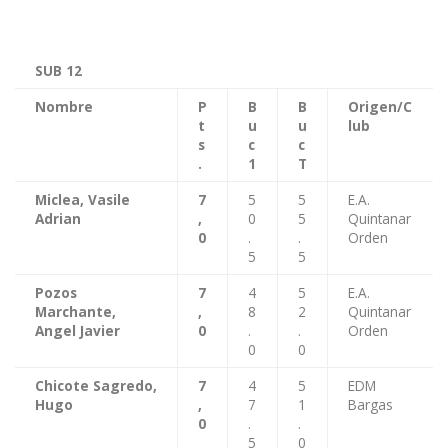
SUB 12
Nombre
P
B
B
Origen/C
t
u
u
lub
s
c
c
.
1
T
Miclea, Vasile
7
5
5
E.A.
Adrian
,
0
5
Quintanar
0
.
.
Orden
5
5
Pozos
7
4
5
E.A.
Marchante,
,
8
2
Quintanar
Angel Javier
0
.
.
Orden
0
0
Chicote Sagredo,
7
4
5
EDM
Hugo
,
7
1
Bargas
0
.
.
5
0