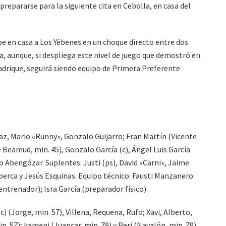
 prepararse para la siguiente cita en Cebolla, en casa del
ibe en casa a Los Yébenes en un choque directo entre dos
, aunque, si despliega este nivel de juego que demostró en
Fadrique, seguirá siendo equipo de Primera Preferente
gaz, Mario «Runny», Gonzalo Guijarro; Fran Martín (Vicente
 Beamud, min. 45), Gonzalo García (c), Ángel Luis García
to Abengózar. Suplentes: Justi (ps), David «Carni», Jaime
berca y Jesús Esquinas. Equipo técnico: Fausti Manzanero
ntrenador); Isra García (preparador físico).
) (Jorge, min. 57), Villena, Requena, Rufo; Xavi, Alberto,
n. 57); kameni (Juancar, min. 79) y Peri (Navalón, min. 79).