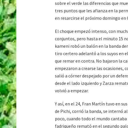
sobre el verde las diferencias que mu
tres puntos que les afianza en la pe
en resarcirse el próximo domingo en C
El choque empezó intenso, con mucha 
conjuntos, pero hasta el minuto 15 no
kameni robó un balón en la banda derec
tiro certero adelantó a los suyos en e
que remar en contra. No bajaron la cab
empezaron a crearse las ocasiones, co
salió a córner despejado por un defen
desde el lado izquierdo y Zarza remat
volvió a empezar.
Y así, en el 24, Fran Martín tuvo en s
de Pichi, corrió la banda, se internó 
poco, cuando todo el mundo cantaba 
fadriqueño remató en el segundo palo