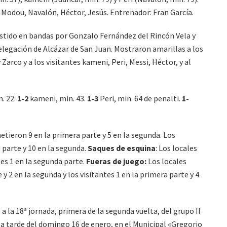
, Modou, Navalón, Héctor, Jesús. Entrenador: Fran García.
tido en bandas por Gonzalo Fernández del Rincón Vela y
legación de Alcázar de San Juan. Mostraron amarillas a los
Zarco y a los visitantes kameni, Peri, Messi, Héctor, y al
. 22.
1-2
kameni, min. 43.
1-3
Peri, min. 64 de penalti.
1-
tieron 9 en la primera parte y 5 en la segunda. Los
 parte y 10 en la segunda.
Saques de esquina
: Los locales
tes 1 en la segunda parte.
Fueras de juego:
Los locales
y 2 en la segunda y los visitantes 1 en la primera parte y 4
 la 18ª jornada, primera de la segunda vuelta, del grupo II
a tarde del domingo 16 de enero, en el Municipal «Gregorio