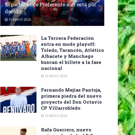
El pichichi de Preferente aún está por
decidir
15 MAYO 2026
La Tercera Federación
entra en modo playoff:
Toledo, Tarancón, Atlético
Albacete y Manchego
buscan el billete a la fase
nacional
15 MAYO 2026
Fernando Mejías Pantoja,
primera piedra del nuevo
proyecto del Don Octavio
CP Villarrobledo
15 MAYO 2026
Rafa Guerrero, nuevo