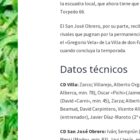
la escuadra local, que ahora tiene que
Torpedo 66.
El San José Obrero, por su parte, rec
rivales que pugnan por la permanencia
el «Gregorio Vela» de La Villa de don 
cuando concluya la temporada.
Datos técnicos
CD Villa:
Zarco; Villarejo, Alberto Or
Alberca, min. 78), Oscar «Pichi»(Jaime
(David «Carni», min. 45), Zarza; Alber
Beamud, David Carpintero, Vicente Al
(entrenador), Javier Díaz-Maroto (2º e
CD San José Obrero:
Iván; Semprún (c
Messi (Modou, min. 83), Javi (Jesús, mi