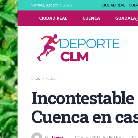
viernes, agosto 7, 2026
CIUDAD REAL
CUE
CIUDAD REAL
CUENCA
GUADALAJ
Inicio
Fútbol
Incontestable 
Cuenca en cas
Por
Javier
17 enero 2022
En
Fútbol