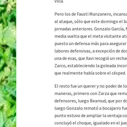
Villa.
Pero los de Fausti Manzanero, incansa
al ataque, sólo que este domingo el b
jornadas anteriores. Gonzalo García, f
media vuelta que el meta visitante atr
puesto un defensa más para asegurar e
labores defensivas, a excepción de dos
una de esas, que Xavi recogió un rechac
Zarco, estableciendo la goleada inco
que realmente había sobre el césped.
El resto fue un querer y no poder de l
maneras, primero con Zarza que remató
defensores, luego Beamud, que por dos
luego Gonzalo remató a bocajarro fuer
punto estuvo de ampliar la ventaja c
concluyó el choque, igualado en el jue