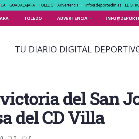
NCA
GUADALAJARA
TOLEDO
Advertencia
info@deporteclm.es
EL OTR
ARA
TOLEDO
ADVERTENCIA
INFO@DEPORT
TU DIARIO DIGITAL DEPORTIV
victoria del San J
a del CD Villa
0
0
0