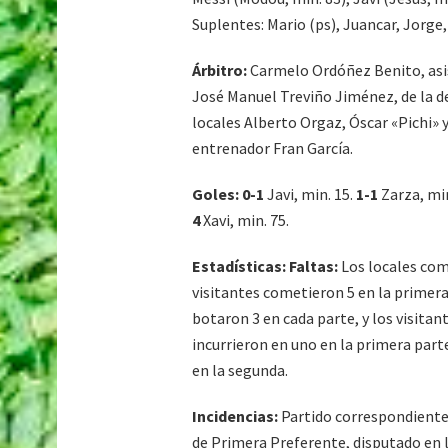
Suplentes: Mario (ps), Juancar, Jorge
Árbitro:
Carmelo Ordóñez Benito, asis
José Manuel Treviño Jiménez, de la de
locales Alberto Orgaz, Óscar «Pichi» y 
entrenador Fran García.
Goles: 0-1
Javi, min. 15.
1-1
Zarza, min
4
Xavi, min. 75.
Estadísticas: Faltas:
Los locales come
visitantes cometieron 5 en la primera
botaron 3 en cada parte, y los visitan
incurrieron en uno en la primera parte 
en la segunda.
Incidencias:
Partido correspondiente a
de Primera Preferente, disputado en l