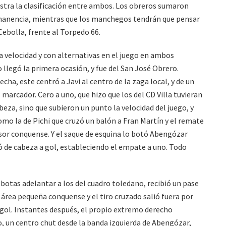
estra la clasificación entre ambos. Los obreros sumaron
rmanencia, mientras que los manchegos tendrán que pensar
ebolla, frente al Torpedo 66.
velocidad y con alternativas en el juego en ambos
 llegó la primera ocasión, y fue del San José Obrero.
ha, este centró a Javi al centro de la zaga local, y de un
l marcador. Cero a uno, que hizo que los del CD Villa tuvieran
eza, sino que subieron un punto la velocidad del juego, y
mo la de Pichi que cruzó un balón a Fran Martín y el remate
sor conquense. Y el saque de esquina lo botó Abengózar
ó de cabeza a gol, estableciendo el empate a uno. Todo
us botas adelantar a los del cuadro toledano, recibió un pase
al área pequeña conquense y el tiro cruzado salió fuera por
gol. Instantes después, el propio extremo derecho
, un centro chut desde la banda izquierda de Abengózar,