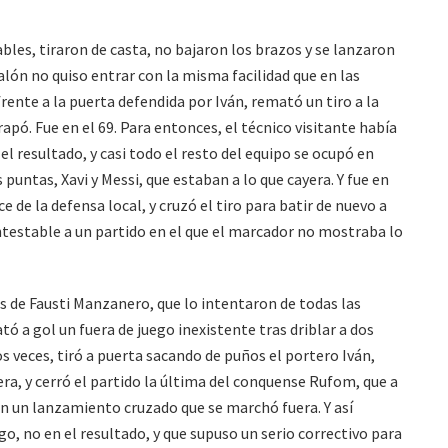
bles, tiraron de casta, no bajaron los brazos y se lanzaron
alón no quiso entrar con la misma facilidad que en las
rente a la puerta defendida por Iván, remató un tiro a la
apó. Fue en el 69. Para entonces, el técnico visitante había
l resultado, y casi todo el resto del equipo se ocupó en
 puntas, Xavi y Messi, que estaban a lo que cayera. Y fue en
e de la defensa local, y cruzó el tiro para batir de nuevo a
ntestable a un partido en el que el marcador no mostraba lo
os de Fausti Manzanero, que lo intentaron de todas las
 a gol un fuera de juego inexistente tras driblar a dos
 veces, tiró a puerta sacando de puños el portero Iván,
a, y cerró el partido la última del conquense Rufom, que a
on un lanzamiento cruzado que se marchó fuera. Y así
go, no en el resultado, y que supuso un serio correctivo para