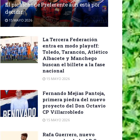
El pichichi de Preferente aún está por
decidir
15 MAYO 2026
La Tercera Federación
entra en modo playoff:
Toledo, Tarancón, Atlético
Albacete y Manchego
buscan el billete a la fase
nacional
15 MAYO 2026
Fernando Mejías Pantoja,
primera piedra del nuevo
proyecto del Don Octavio
CP Villarrobledo
15 MAYO 2026
Rafa Guerrero, nuevo