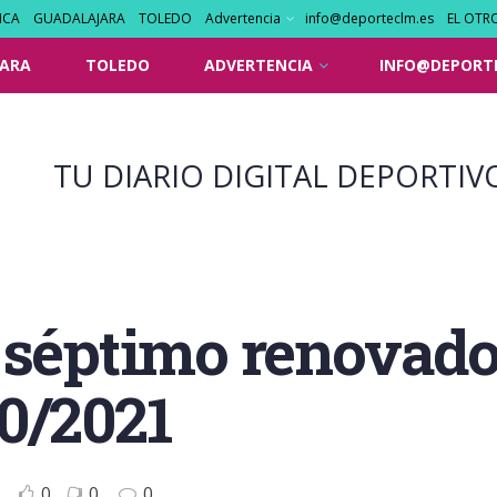
NCA
GUADALAJARA
TOLEDO
Advertencia
info@deporteclm.es
EL OTR
ARA
TOLEDO
ADVERTENCIA
INFO@DEPORT
TU DIARIO DIGITAL DEPORTIV
 séptimo renovado
0/2021
0
0
0