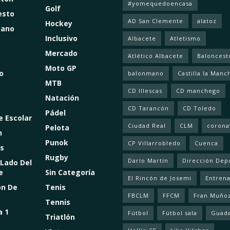
#yomequedoencasa
Golf
esto
AD San Clemente
alatoz
Hockey
mano
Inclusivo
Albacete
Atletismo
Mercado
Atlético Albacete
Baloncest
Moto GP
o
balonmano
Castilla la Manc
MTB
CD Illescas
CD manchego
Natación
CD Tarancón
CD Toledo
Pádel
e Escolar
Ciudad Real
CLM
corona
Pelota
n
Punok
CP Villarrobledo
Cuenca
s
Rugby
Darío Martín
Dirección Dep
 Lado Del
e
Sin Categoría
El Rincón de Josemi
Entren
ón De
Tenis
FBCLM
FFCM
Fran Muño
Tennis
a 1
Fútbol
Fútbol sala
Guada
Triatlón