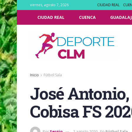
viernes, agosto 7, 2026
CIUDAD REAL
CUE
CIUDAD REAL
CUENCA
GUADALAJ
Inicio
Fútbol Sala
José Antonio,
Cobisa FS 202
Por
Sergio
1 agosto 2020
En
Fútbol Sala