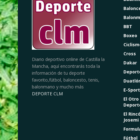
Balonc
Balon
BBT
Boxeo
Ciclism
Cross
Diario deportivo online de Castilla la
Dakar
Mancha, aquí encontrarás toda la
Deport
información de tu deporte
favorito,fútbol, baloncesto, tenis,
Duatló
balonmano y mucho más
E-Sport
DEPORTE CLM
El Otro
Deport
El Rinc
Josemi
Formul
Fútbol