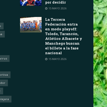
por decidir
15 MAYO 2026
La Tercera
Federación entra
o
en modo playoff:
Toledo, Tarancón,
ha
Atlético Albacete y
Manchego buscan
el billete a la fase
nacional
virus
15 MAYO 2026
ortiva
ador
z
lajara