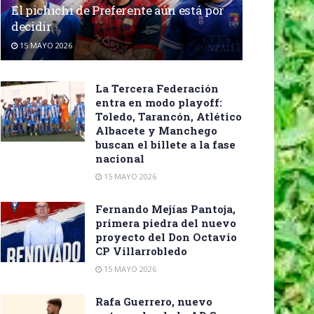
El pichichi de Preferente aún está por
decidir
15 MAYO 2026
La Tercera Federación
entra en modo playoff:
Toledo, Tarancón, Atlético
Albacete y Manchego
buscan el billete a la fase
nacional
15 MAYO 2026
Fernando Mejías Pantoja,
primera piedra del nuevo
proyecto del Don Octavio
CP Villarrobledo
15 MAYO 2026
Rafa Guerrero, nuevo