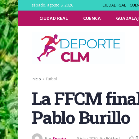
sábado, agosto 8, 2026
CIUDAD REAL
CUE
CIUDAD REAL
CUENCA
GUADALAJ
Inicio
Fútbol
La FFCM final
Pablo Burillo
0
Por
Sergio
8 julio 2020
En
Fútbol