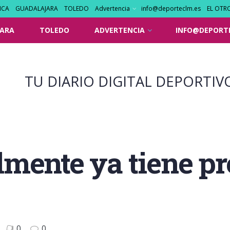
NCA
GUADALAJARA
TOLEDO
Advertencia
info@deporteclm.es
EL OTR
ARA
TOLEDO
ADVERTENCIA
INFO@DEPORT
TU DIARIO DIGITAL DEPORTIV
mente ya tiene pr
0
0