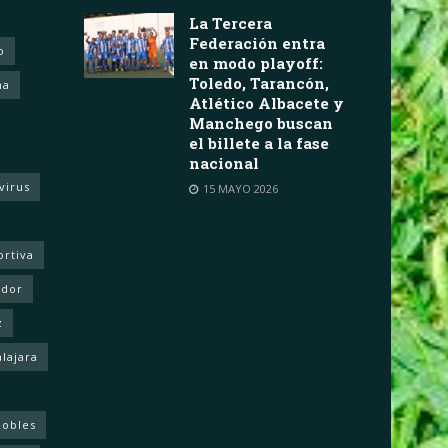
La Tercera
Federación entra
o
en modo playoff:
Toledo, Tarancón,
ha
Atlético Albacete y
Manchego buscan
el billete a la fase
nacional
virus
15 MAYO 2026
ortiva
ador
z
lajara
Robles