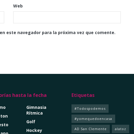
Web
 en este navegador para la próxima vez que comente.
rías hasta la fecha
Etiquetas
smo
Gimnasia
#Todospodemos
Rítmica
ton
#yomequedoencasa
Golf
esto
AD San Clemente
alatoz
Hockey
mano