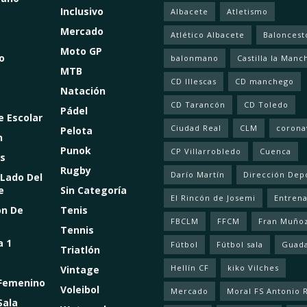
Inclusivo
Albacete
Atletismo
Mercado
Atlético Albacete
Baloncest
Moto GP
o
balonmano
Castilla la Manc
MTB
CD Illescas
CD manchego
Natación
CD Tarancón
CD Toledo
Pádel
e Escolar
Ciudad Real
CLM
corona
Pelota
n
Punok
CP Villarrobledo
Cuenca
s
Rugby
Darío Martín
Dirección Dep
 Lado Del
e
Sin Categoría
El Rincón de Josemi
Entren
ón De
Tenis
FBCLM
FFCM
Fran Muño
Tennis
a 1
Fútbol
Fútbol sala
Guada
Triatlón
Hellín CF
kiko Vilches
Vintage
 Femenino
Voleibol
Mercado
Moral FS Antonio 
Sala