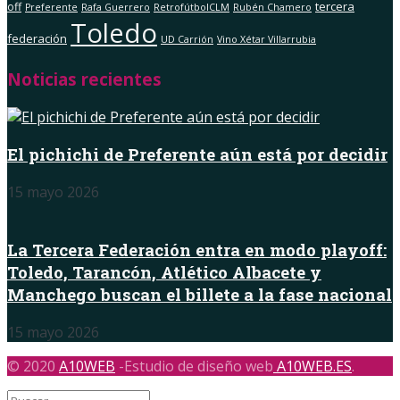
tercera
off
Preferente
Rafa Guerrero
RetrofútbolCLM
Rubén Chamero
Toledo
federación
UD Carrión
Vino Xétar Villarrubia
Noticias recientes
El pichichi de Preferente aún está por decidir
15 mayo 2026
La Tercera Federación entra en modo playoff:
Toledo, Tarancón, Atlético Albacete y
Manchego buscan el billete a la fase nacional
15 mayo 2026
© 2020
A10WEB
-Estudio de diseño web
A10WEB.ES
.