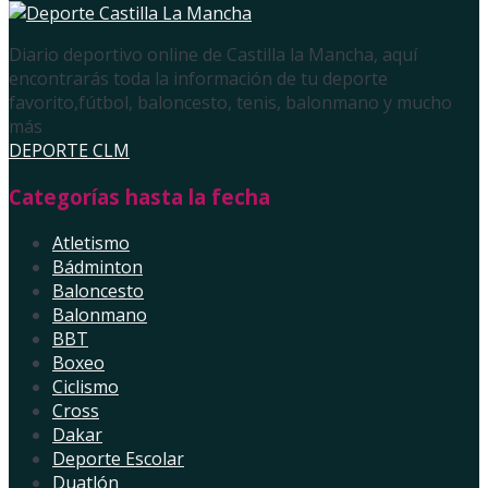
Diario deportivo online de Castilla la Mancha, aquí
encontrarás toda la información de tu deporte
favorito,fútbol, baloncesto, tenis, balonmano y mucho
más
DEPORTE CLM
Categorías hasta la fecha
Atletismo
Bádminton
Baloncesto
Balonmano
BBT
Boxeo
Ciclismo
Cross
Dakar
Deporte Escolar
Duatlón