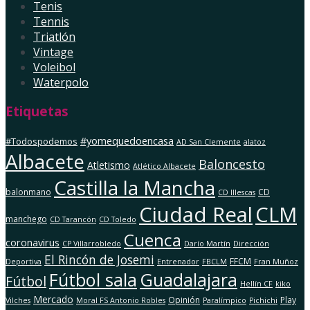
Tenis
Tennis
Triatlón
Vintage
Voleibol
Waterpolo
Etiquetas
#yomequedoencasa
#Todospodemos
AD San Clemente
alatoz
Albacete
Baloncesto
Atletismo
Atlético Albacete
Castilla la Mancha
balonmano
CD
CD Illescas
Ciudad Real
CLM
manchego
CD Tarancón
CD Toledo
Cuenca
coronavirus
CP Villarrobledo
Darío Martín
Dirección
El Rincón de Josemi
FFCM
Deportiva
Entrenador
FBCLM
Fran Muñoz
Fútbol sala
Guadalajara
Fútbol
Hellín CF
kiko
Mercado
Opinión
Play
Vilches
Moral FS Antonio Robles
Paralímpico
Pichichi