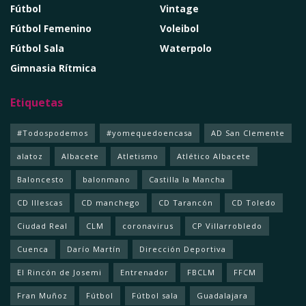
Fútbol
Vintage
Fútbol Femenino
Voleibol
Fútbol Sala
Waterpolo
Gimnasia Rítmica
Etiquetas
#Todospodemos
#yomequedoencasa
AD San Clemente
alatoz
Albacete
Atletismo
Atlético Albacete
Baloncesto
balonmano
Castilla la Mancha
CD Illescas
CD manchego
CD Tarancón
CD Toledo
Ciudad Real
CLM
coronavirus
CP Villarrobledo
Cuenca
Darío Martín
Dirección Deportiva
El Rincón de Josemi
Entrenador
FBCLM
FFCM
Fran Muñoz
Fútbol
Fútbol sala
Guadalajara