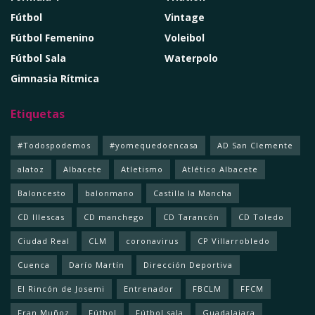
Fútbol
Vintage
Fútbol Femenino
Voleibol
Fútbol Sala
Waterpolo
Gimnasia Rítmica
Etiquetas
#Todospodemos
#yomequedoencasa
AD San Clemente
alatoz
Albacete
Atletismo
Atlético Albacete
Baloncesto
balonmano
Castilla la Mancha
CD Illescas
CD manchego
CD Tarancón
CD Toledo
Ciudad Real
CLM
coronavirus
CP Villarrobledo
Cuenca
Darío Martín
Dirección Deportiva
El Rincón de Josemi
Entrenador
FBCLM
FFCM
Fran Muñoz
Fútbol
Fútbol sala
Guadalajara