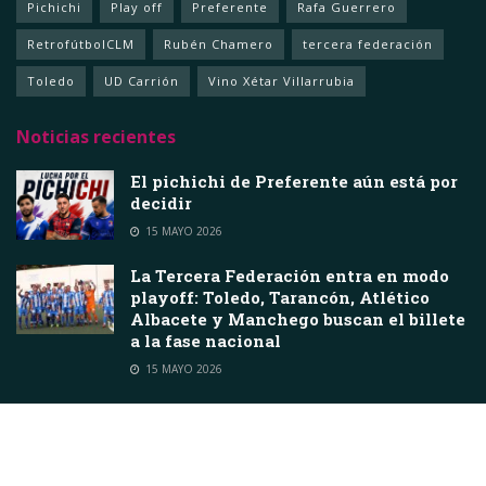
Pichichi
Play off
Preferente
Rafa Guerrero
RetrofútbolCLM
Rubén Chamero
tercera federación
Toledo
UD Carrión
Vino Xétar Villarrubia
Noticias recientes
El pichichi de Preferente aún está por
decidir
15 MAYO 2026
La Tercera Federación entra en modo
playoff: Toledo, Tarancón, Atlético
Albacete y Manchego buscan el billete
a la fase nacional
15 MAYO 2026