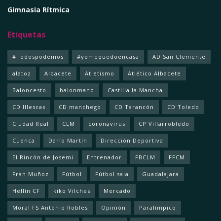
Gimnasia Rítmica
Etiquetas
#Todospodemos
#yomequedoencasa
AD San Clemente
alatoz
Albacete
Atletismo
Atlético Albacete
Baloncesto
balonmano
Castilla la Mancha
CD Illescas
CD manchego
CD Tarancón
CD Toledo
Ciudad Real
CLM
coronavirus
CP Villarrobledo
Cuenca
Darío Martín
Dirección Deportiva
El Rincón de Josemi
Entrenador
FBCLM
FFCM
Fran Muñoz
Fútbol
Fútbol sala
Guadalajara
Hellín CF
kiko Vilches
Mercado
Moral FS Antonio Robles
Opinión
Paralímpico