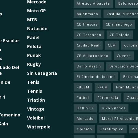
Mercado
Atlético Albacete
Baloncest
Moto GP
o
balonmano
Castilla la Manc
MTB
CD Illescas
CD manchego
Natación
CD Tarancón
CD Toledo
Pádel
e Escolar
Ciudad Real
CLM
corona
Pelota
n
Punok
CP Villarrobledo
Cuenca
s
Rugby
Darío Martín
Dirección Dep
 Lado Del
e
Sin Categoría
El Rincón de Josemi
Entren
ón De
Tenis
FBCLM
FFCM
Fran Muño
Tennis
a 1
Fútbol
Fútbol sala
Guada
Triatlón
Hellín CF
kiko Vilches
Vintage
 Femenino
Voleibol
Mercado
Moral FS Antonio 
Sala
Waterpolo
Opinión
Paralímpico
Pic