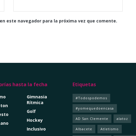
 en este navegador para la próxima vez que comente.
rías hasta la fecha
Etiquetas
smo
Gimnasia
#Todospodemos
Rítmica
ton
#yomequedoencasa
Golf
esto
AD San Clemente
alatoz
Hockey
mano
Inclusivo
Albacete
Atletismo