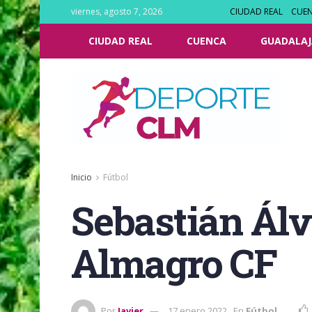
viernes, agosto 7, 2026
CIUDAD REAL
CUE
CIUDAD REAL
CUENCA
GUADALAJ
Inicio
Fútbol
Sebastián Álva
Almagro CF
Por
Javier
17 enero 2022
En
Fútbol