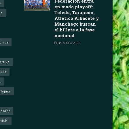
Federación entra
o
en modo playoff:
Toledo, Tarancón,
ha
Atlético Albacete y
Manchego buscan
el billete a la fase
nacional
virus
15 MAYO 2026
ortiva
ador
z
lajara
Robles
hichi