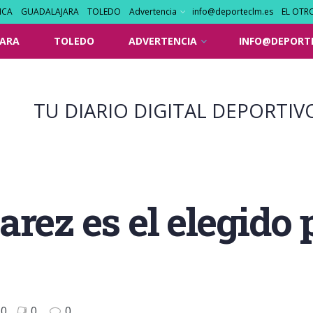
NCA
GUADALAJARA
TOLEDO
Advertencia
info@deporteclm.es
EL OTR
ARA
TOLEDO
ADVERTENCIA
INFO@DEPORT
TU DIARIO DIGITAL DEPORTIV
rez es el elegido 
0
0
0