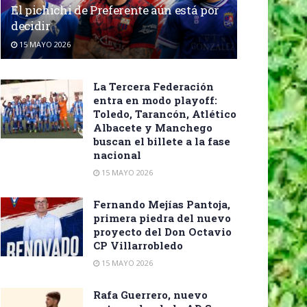
El pichichi de Preferente aún está por
decidir
15 MAYO 2026
La Tercera Federación
entra en modo playoff:
Toledo, Tarancón, Atlético
Albacete y Manchego
buscan el billete a la fase
nacional
15 MAYO 2026
Fernando Mejías Pantoja,
primera piedra del nuevo
proyecto del Don Octavio
CP Villarrobledo
15 MAYO 2026
Rafa Guerrero, nuevo