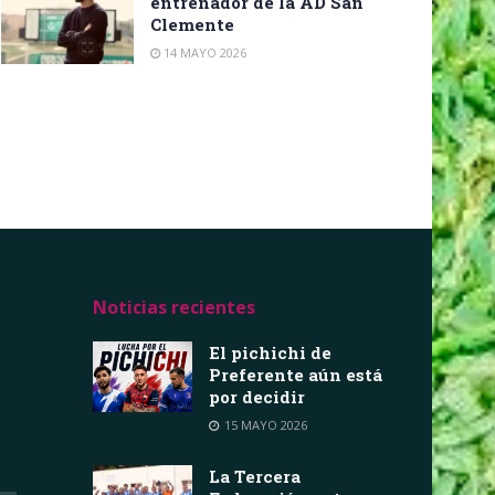
entrenador de la AD San
Clemente
14 MAYO 2026
Noticias recientes
El pichichi de
Preferente aún está
por decidir
15 MAYO 2026
La Tercera