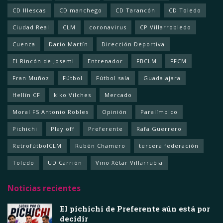
CD Illescas
CD manchego
CD Tarancón
CD Toledo
Ciudad Real
CLM
coronavirus
CP Villarrobledo
Cuenca
Darío Martín
Dirección Deportiva
El Rincón de Josemi
Entrenador
FBCLM
FFCM
Fran Muñoz
Fútbol
Fútbol sala
Guadalajara
Hellín CF
kiko Vilches
Mercado
Moral FS Antonio Robles
Opinión
Paralímpico
Pichichi
Play off
Preferente
Rafa Guerrero
RetrofútbolCLM
Rubén Chamero
tercera federación
Toledo
UD Carrión
Vino Xétar Villarrubia
Noticias recientes
El pichichi de Preferente aún está por
decidir