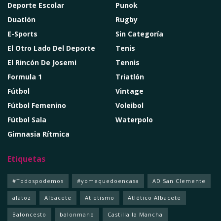
Deporte Escolar
Punok
Duatlón
Rugby
E-Sports
Sin Categoría
El Otro Lado Del Deporte
Tenis
El Rincón De Josemi
Tennis
Formula 1
Triatlón
Fútbol
Vintage
Fútbol Femenino
Voleibol
Fútbol Sala
Waterpolo
Gimnasia Rítmica
Etiquetas
#Todospodemos
#yomequedoencasa
AD San Clemente
alatoz
Albacete
Atletismo
Atlético Albacete
Baloncesto
balonmano
Castilla la Mancha