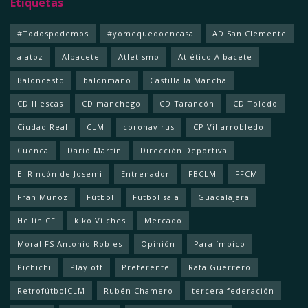
Etiquetas
#Todospodemos
#yomequedoencasa
AD San Clemente
alatoz
Albacete
Atletismo
Atlético Albacete
Baloncesto
balonmano
Castilla la Mancha
CD Illescas
CD manchego
CD Tarancón
CD Toledo
Ciudad Real
CLM
coronavirus
CP Villarrobledo
Cuenca
Darío Martín
Dirección Deportiva
El Rincón de Josemi
Entrenador
FBCLM
FFCM
Fran Muñoz
Fútbol
Fútbol sala
Guadalajara
Hellín CF
kiko Vilches
Mercado
Moral FS Antonio Robles
Opinión
Paralímpico
Pichichi
Play off
Preferente
Rafa Guerrero
RetrofútbolCLM
Rubén Chamero
tercera federación