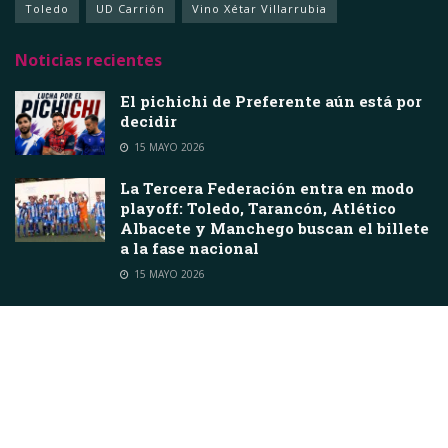
Toledo
UD Carrión
Vino Xétar Villarrubia
Noticias recientes
El pichichi de Preferente aún está por
decidir
15 MAYO 2026
La Tercera Federación entra en modo
playoff: Toledo, Tarancón, Atlético
Albacete y Manchego buscan el billete
a la fase nacional
15 MAYO 2026
© 2020
A10WEB
-Estudio de diseño web
A10WEB.ES
.