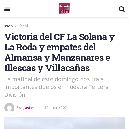
Inicio
Fútbol
Victoria del CF La Solana y
La Roda y empates del
Almansa y Manzanares e
Illescas y Villacañas
La matinal de este domingo nos traía
importantes duelos en nuestra Tercera
División.
Por
Javier
31 enero 2021