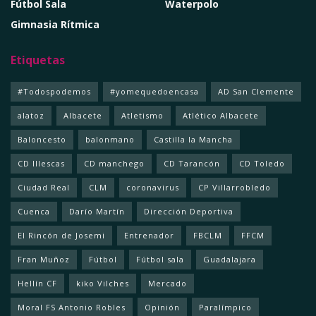
Fútbol Sala
Waterpolo
Gimnasia Rítmica
Etiquetas
#Todospodemos
#yomequedoencasa
AD San Clemente
alatoz
Albacete
Atletismo
Atlético Albacete
Baloncesto
balonmano
Castilla la Mancha
CD Illescas
CD manchego
CD Tarancón
CD Toledo
Ciudad Real
CLM
coronavirus
CP Villarrobledo
Cuenca
Darío Martín
Dirección Deportiva
El Rincón de Josemi
Entrenador
FBCLM
FFCM
Fran Muñoz
Fútbol
Fútbol sala
Guadalajara
Hellín CF
kiko Vilches
Mercado
Moral FS Antonio Robles
Opinión
Paralímpico