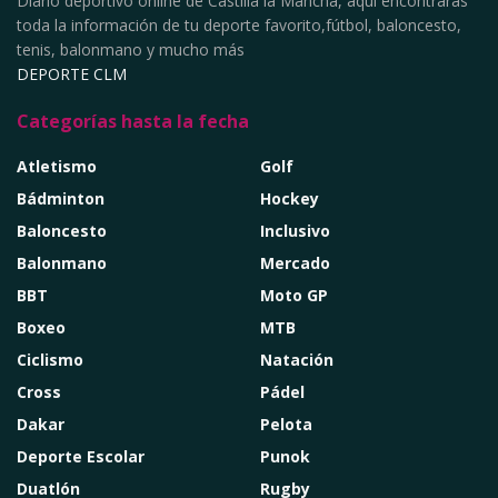
Diario deportivo online de Castilla la Mancha, aquí encontrarás
toda la información de tu deporte favorito,fútbol, baloncesto,
tenis, balonmano y mucho más
DEPORTE CLM
Categorías hasta la fecha
Atletismo
Golf
Bádminton
Hockey
Baloncesto
Inclusivo
Balonmano
Mercado
BBT
Moto GP
Boxeo
MTB
Ciclismo
Natación
Cross
Pádel
Dakar
Pelota
Deporte Escolar
Punok
Duatlón
Rugby