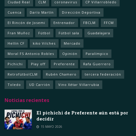
Ciudad Real
CLM
coronavirus
CP Villarrobledo
Cuenca
Darío Martín
Dirección Deportiva
El Rincón de Josemi
Entrenador
FBCLM
FFCM
Fran Muñoz
Fútbol
Fútbol sala
Guadalajara
Hellín CF
kiko Vilches
Mercado
Moral FS Antonio Robles
Opinión
Paralímpico
Pichichi
Play off
Preferente
Rafa Guerrero
RetrofútbolCLM
Rubén Chamero
tercera federación
Toledo
UD Carrión
Vino Xétar Villarrubia
Noticias recientes
El pichichi de Preferente aún está por
decidir
15 MAYO 2026