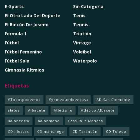
E-Sports
Sin Categoría
El Otro Lado Del Deporte
Tenis
El Rincón De Josemi
Tennis
Formula 1
Triatlón
Fútbol
Vintage
Fútbol Femenino
Voleibol
Fútbol Sala
Waterpolo
Gimnasia Rítmica
Etiquetas
#Todospodemos
#yomequedoencasa
AD San Clemente
alatoz
Albacete
Atletismo
Atlético Albacete
Baloncesto
balonmano
Castilla la Mancha
CD Illescas
CD manchego
CD Tarancón
CD Toledo